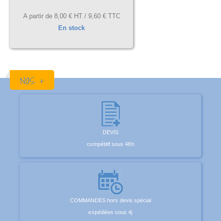
A partir de
8,00 €
HT /
9,60 €
TTC
En stock
NOS +
DEVIS
compétitif sous 48h
COMMANDES hors devis spécial
expédiées sous 4j