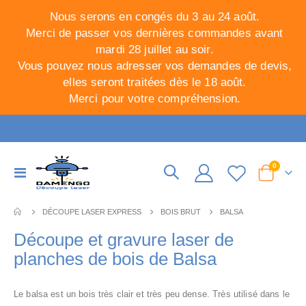
Nous serons en congés du 3 au 24 août.
Merci de passer vos dernières commandes avant
mardi 28 juillet au soir.
Vous pouvez nous adresser vos demandes de devis,
elles seront traitées dès le 18 août.
Merci pour votre compréhension.
articles
0
Basculer
Cart
la
navigation
DÉCOUPE LASER EXPRESS
BOIS BRUT
BALSA
Découpe et gravure laser de
planches de bois de Balsa
Le balsa est un bois très clair et très peu dense. Très utilisé dans le