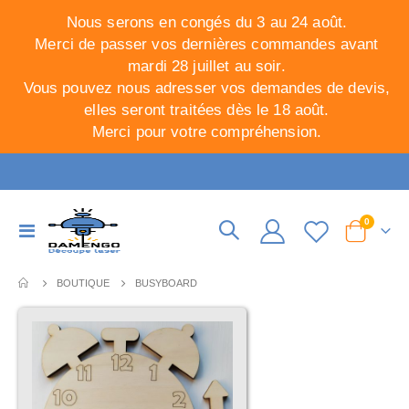
Nous serons en congés du 3 au 24 août.
Merci de passer vos dernières commandes avant
mardi 28 juillet au soir.
Vous pouvez nous adresser vos demandes de devis,
elles seront traitées dès le 18 août.
Merci pour votre compréhension.
articles
0
Basculer
Cart
la
navigation
BOUTIQUE
BUSYBOARD