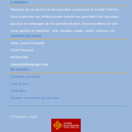
A PROPOS
Damengo est un service de découpe laser proposé par la société Tribricks.
Nous proposons aux professionnels comme aux particuliers des découpes,
gravures et marquages de très grande précision. Nous travaillons sur une
vaste gamme de matériaux : bois, plexiglas, papier, carton, mousse, cuir...
CONTACTEZ-NOUS
32bis, chemin Chantelle
31200 Toulouse
0972631066
EN SAVOIR +
Conditions générales
Frais de port
Tarification
Préparer votre fichier de découpe
©Tribricks, 2022