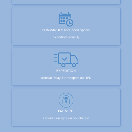
COMMANDES hors devis spécial
expédiées sous 4j
EXPEDITION
Mondial Relay, Chronopost ou DPD
PAIEMENT
sécurisé en ligne ou par chèque