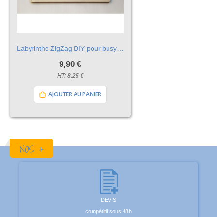
Labyrinthe ZigZag DIY pour busyboard
9,90 €
8,25 €
AJOUTER AU PANIER
NOS +
DEVIS
compétitif sous 48h