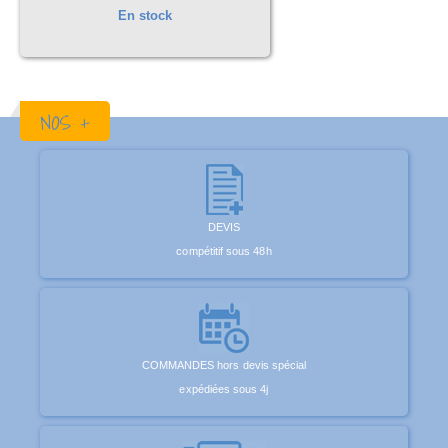
En stock
NOS +
DEVIS
compétitif sous 48h
COMMANDES hors devis spécial
expédiées sous 4j