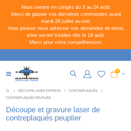
Nous serons en congés du 3 au 24 août.
Merci de passer vos dernières commandes avant
mardi 28 juillet au soir.
Vous pouvez nous adresser vos demandes de devis,
elles seront traitées dès le 18 août.
Merci pour votre compréhension.
articles
0
Basculer
Cart
la
navigation
DÉCOUPE LASER EXPRESS
CONTREPLAQUÉS
CONTREPLAQUÉS PEUPLIER
Découpe et gravure laser de
contreplaqués peuplier