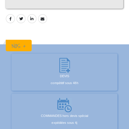
NOS +
DEVIS
compétitif sous 48h
COMMANDES hors devis spécial
expédiées sous 4j