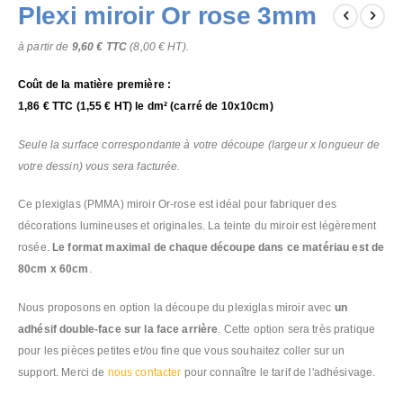
Plexi miroir Or rose 3mm
to
the
à partir de
9,60 €
TTC
(
8,00 €
HT).
beginning
of
Coût de la matière première :
the
images
1,86 €
TTC (
1,55 €
HT) le dm² (carré de 10x10cm)
gallery
Seule la surface correspondante à votre découpe (largeur x longueur de
votre dessin) vous sera facturée.
Ce plexiglas (PMMA) miroir Or-rose est idéal pour fabriquer des
décorations lumineuses et originales. La teinte du miroir est légèrement
rosée.
Le format maximal de chaque découpe dans ce matériau est de
80cm x 60cm
.
Nous proposons en option la découpe du plexiglas miroir avec
un
adhésif double-face sur la face arrière
. Cette option sera très pratique
pour les pièces petites et/ou fine que vous souhaitez coller sur un
support. Merci de
nous contacter
pour connaître le tarif de l'adhésivage.