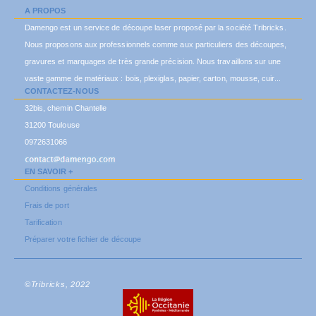
A PROPOS
Damengo est un service de découpe laser proposé par la société Tribricks.
Nous proposons aux professionnels comme aux particuliers des découpes,
gravures et marquages de très grande précision. Nous travaillons sur une
vaste gamme de matériaux : bois, plexiglas, papier, carton, mousse, cuir...
CONTACTEZ-NOUS
32bis, chemin Chantelle
31200 Toulouse
0972631066
EN SAVOIR +
Conditions générales
Frais de port
Tarification
Préparer votre fichier de découpe
©Tribricks, 2022