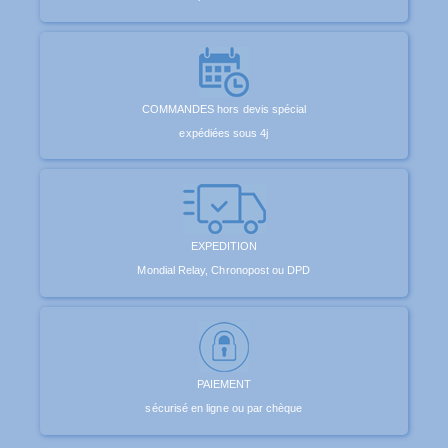
COMMANDES hors devis spécial
expédiées sous 4j
EXPEDITION
Mondial Relay, Chronopost ou DPD
PAIEMENT
sécurisé en ligne ou par chèque