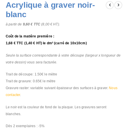
Acrylique à graver noir-
to
the
blanc
beginning
of
à partir de
9,60 €
TTC
(
8,00 €
HT).
the
images
Coût de la matière première :
gallery
1,68 €
TTC (
1,40 €
HT) le dm² (carré de 10x10cm)
Seule la surface correspondante à votre découpe (largeur x longueur de
votre dessin) vous sera facturée.
Trait de découpe: 1.50€ le mètre
Trait de gravure: 0.65€ le mètre
Gravure raster: variable suivant épaisseur des surfaces à graver.
Nous
contacter
.
Le noir est la couleur de fond de la plaque. Les gravures seront
blanches.
Dès 2 exemplaires : -5%