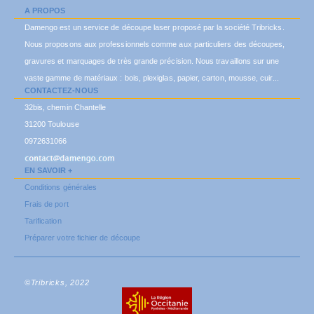
A PROPOS
Damengo est un service de découpe laser proposé par la société Tribricks.
Nous proposons aux professionnels comme aux particuliers des découpes,
gravures et marquages de très grande précision. Nous travaillons sur une
vaste gamme de matériaux : bois, plexiglas, papier, carton, mousse, cuir...
CONTACTEZ-NOUS
32bis, chemin Chantelle
31200 Toulouse
0972631066
EN SAVOIR +
Conditions générales
Frais de port
Tarification
Préparer votre fichier de découpe
©Tribricks, 2022