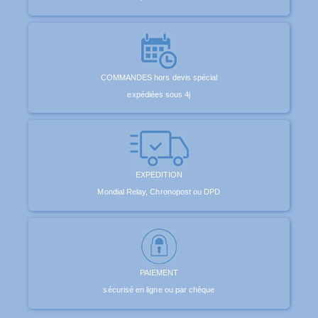
COMMANDES hors devis spécial
expédiées sous 4j
EXPEDITION
Mondial Relay, Chronopost ou DPD
PAIEMENT
sécurisé en ligne ou par chèque