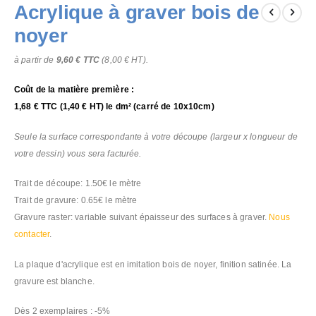
Acrylique à graver bois de
to
the
noyer
beginning
of
à partir de
9,60 €
TTC
(
8,00 €
HT).
the
images
Coût de la matière première :
gallery
1,68 €
TTC (
1,40 €
HT) le dm² (carré de 10x10cm)
Seule la surface correspondante à votre découpe (largeur x longueur de
votre dessin) vous sera facturée.
Trait de découpe: 1.50€ le mètre
Trait de gravure: 0.65€ le mètre
Gravure raster: variable suivant épaisseur des surfaces à graver.
Nous
contacter
.
La plaque d'acrylique est en imitation bois de noyer, finition satinée. La
gravure est blanche.
Dès 2 exemplaires : -5%