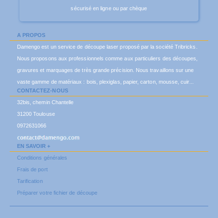
sécurisé en ligne ou par chèque
A PROPOS
Damengo est un service de découpe laser proposé par la société Tribricks.
Nous proposons aux professionnels comme aux particuliers des découpes,
gravures et marquages de très grande précision. Nous travaillons sur une
vaste gamme de matériaux : bois, plexiglas, papier, carton, mousse, cuir...
CONTACTEZ-NOUS
32bis, chemin Chantelle
31200 Toulouse
0972631066
EN SAVOIR +
Conditions générales
Frais de port
Tarification
Préparer votre fichier de découpe