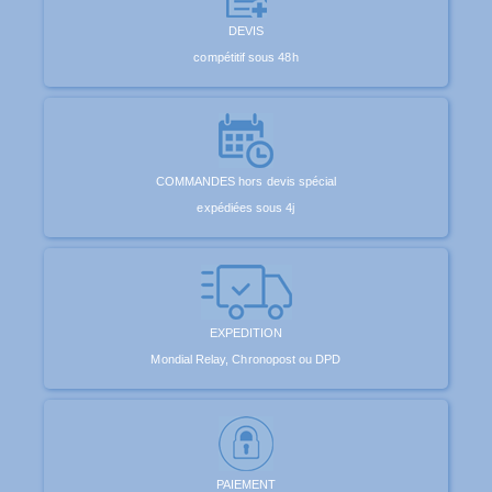
DEVIS
compétitif sous 48h
COMMANDES hors devis spécial
expédiées sous 4j
EXPEDITION
Mondial Relay, Chronopost ou DPD
PAIEMENT