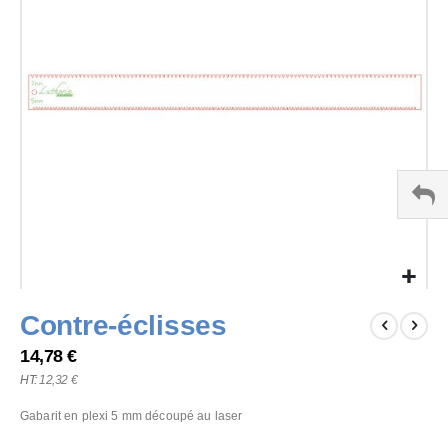
the
images
gallery
Skip
Contre-éclisses
to
the
14,78 €
beginning
12,32 €
of
the
Gabarit en plexi 5 mm découpé au laser
images
gallery