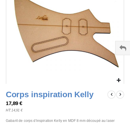
the
images
gallery
Skip
Corps inspiration Kelly
to
the
17,89 €
beginning
14,91 €
of
the
Gabarit de corps d'inspiration Kelly en MDF 8 mm découpé au laser
images
gallery