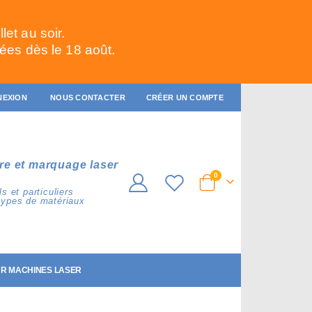
et au soir.
ées dès le 18 août.
NEXION
NOUS CONTACTER
CRÉER UN COMPTE
re et marquage laser
articles
0
Cart
s et particuliers
types de matériaux
R MACHINES LASER