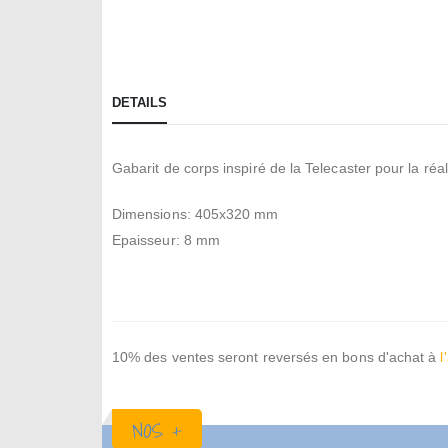
the
beginning
of
the
DETAILS
images
gallery
Gabarit de corps inspiré de la Telecaster pour la réa
Dimensions: 405x320 mm
Epaisseur: 8 mm
10% des ventes seront reversés en bons d'achat à
l
NOS +