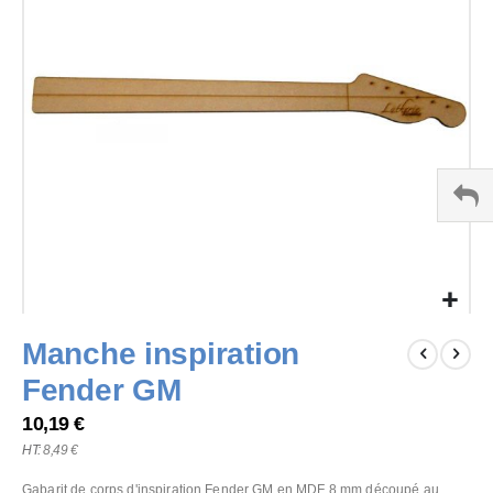
images
gallery
Skip
Manche inspiration
to
the
Fender GM
beginning
of
10,19 €
the
8,49 €
images
gallery
Gabarit de corps d'inspiration Fender GM en MDF 8 mm découpé au