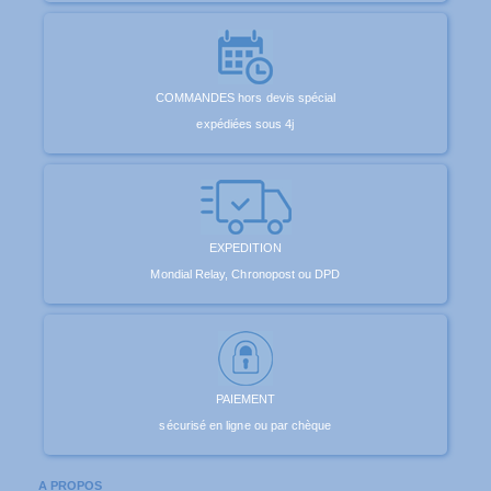
COMMANDES hors devis spécial
expédiées sous 4j
EXPEDITION
Mondial Relay, Chronopost ou DPD
PAIEMENT
sécurisé en ligne ou par chèque
A PROPOS