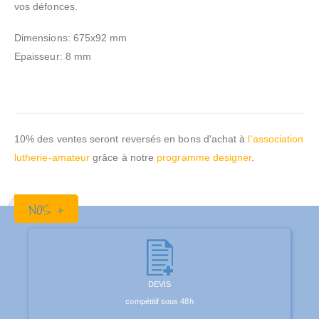
vos défonces.
Dimensions: 675x92 mm
Epaisseur: 8 mm
10% des ventes seront reversés en bons d'achat à
l'association
lutherie-amateur
grâce à notre
programme designer
.
NOS +
DEVIS
compétitif sous 48h