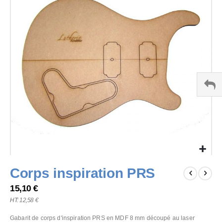
of
the
images
gallery
Skip
Corps inspiration PRS
to
the
15,10 €
beginning
12,58 €
of
the
Gabarit de corps d'inspiration PRS en MDF 8 mm découpé au laser