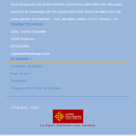
Nous proposons aux professionnels comme aux particuliers des découpes,
gravures et marquages de très grande précision. Nous travaillons sur une
vaste gamme de matériaux : bois, plexiglas, papier, carton, mousse, cuir...
CONTACTEZ-NOUS
32bis, chemin Chantelle
31200 Toulouse
0972631066
EN SAVOIR +
Conditions générales
Frais de port
Tarification
Préparer votre fichier de découpe
©Tribricks, 2022
La région Occitanie nous soutient.