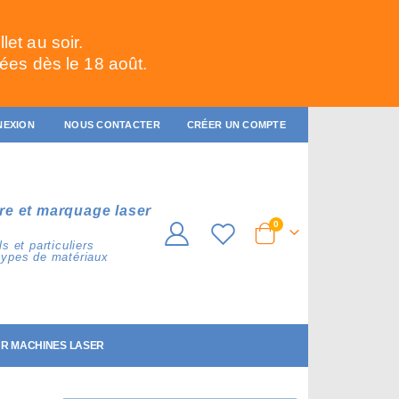
et au soir.
ées dès le 18 août.
NEXION
NOUS CONTACTER
CRÉER UN COMPTE
re et marquage laser
articles
0
Cart
s et particuliers
types de matériaux
R MACHINES LASER