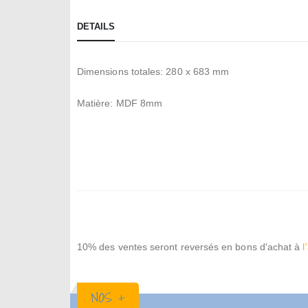
the
beginning
DETAILS
of
the
Dimensions totales: 280 x 683 mm
images
gallery
Matière: MDF 8mm
10% des ventes seront reversés en bons d'achat à
l
NOS +