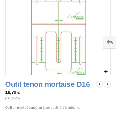
the
images
gallery
Skip
Outil tenon mortaise D16
to
the
18,70 €
beginning
15,58 €
of
the
Outil en plexi découpé au laser destiné à la lutherie.
images
gallery