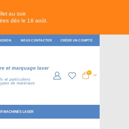
et au soir.
ées dès le 18 août.
NEXION
NOUS CONTACTER
CRÉER UN COMPTE
re et marquage laser
articles
0
Cart
s et particuliers
types de matériaux
R MACHINES LASER