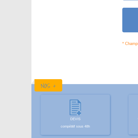
NOS +
DEVIS
compétitif sous 48h