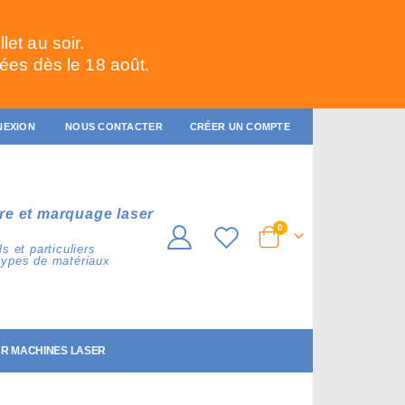
et au soir.
ées dès le 18 août.
NEXION
NOUS CONTACTER
CRÉER UN COMPTE
re et marquage laser
articles
0
Cart
s et particuliers
types de matériaux
R MACHINES LASER