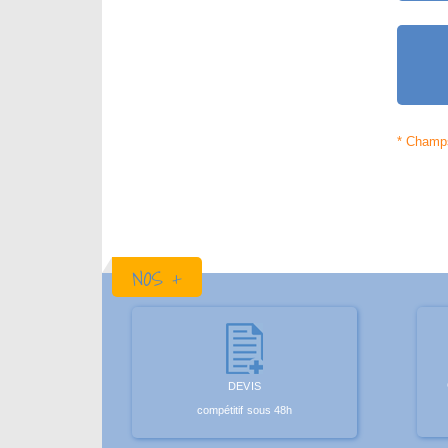
NOS +
DEVIS
compétitif sous 48h