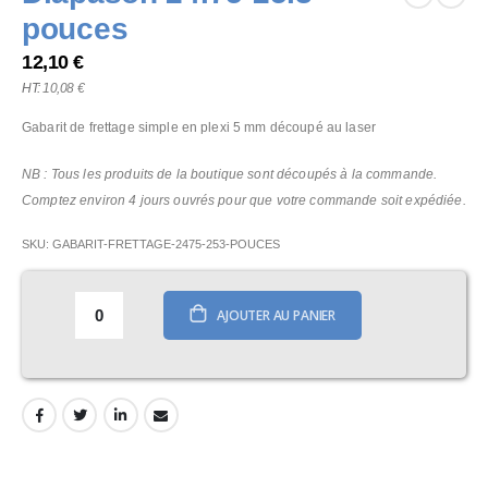
the
pouces
beginning
of
12,10 €
the
10,08 €
images
gallery
Gabarit de frettage simple en plexi 5 mm découpé au laser
NB : Tous les produits de la boutique sont découpés à la commande.
Comptez environ 4 jours ouvrés pour que votre commande soit expédiée.
SKU
GABARIT-FRETTAGE-2475-253-POUCES
AJOUTER AU PANIER