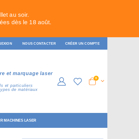
et au soir.
ées dès le 18 août.
NEXION
NOUS CONTACTER
CRÉER UN COMPTE
re et marquage laser
articles
0
Cart
s et particuliers
types de matériaux
R MACHINES LASER