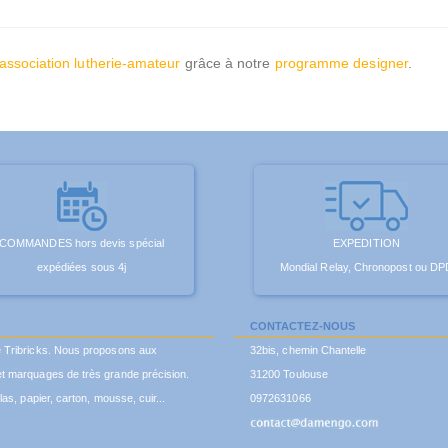
'association lutherie-amateur
grâce à notre
programme designer
.
COMMANDES hors devis spécial
EXPEDITION
expédiées sous 4j
Mondial Relay, Chronopost ou DP
CONTACTEZ-NOUS
é Tribricks. Nous proposons aux
32bis, chemin Chantelle
t marquages de très grande précision.
31200 Toulouse
as, papier, carton, mousse, cuir...
0972631066