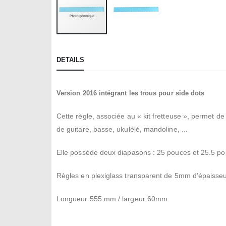
Skip
to
DETAILS
the
beginning
of
Version 2016 intégrant les trous pour side dots
the
images
Cette règle, associée au « kit fretteuse », permet d
gallery
de guitare, basse, ukulélé, mandoline, ...
Elle possède deux diapasons : 25 pouces et 25.5 po
Règles en plexiglass transparent de 5mm d’épaisseu
Longueur 555 mm / largeur 60mm