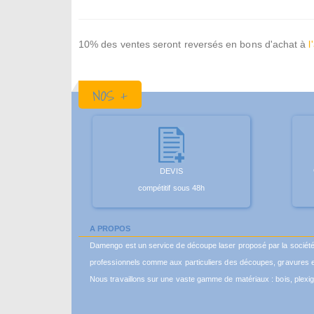
10% des ventes seront reversés en bons d'achat à
l
NOS +
DEVIS
compétitif sous 48h
A PROPOS
Damengo est un service de découpe laser proposé par la sociét
professionnels comme aux particuliers des découpes, gravures e
Nous travaillons sur une vaste gamme de matériaux : bois, plexigl