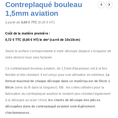
Contreplaqué bouleau
to
the
1,5mm aviation
beginning
of
à partir de
9,60 €
TTC
(
8,00 €
HT).
the
images
Coût de la matière première :
gallery
0,72 €
TTC (
0,60 €
HT) le dm² (carré de 10x10cm)
Seule la surface correspondante à votre découpe (largeur x longueur de
votre dessin) vous sera facturée.
Ce contreplaqué bouleau aviation, de 1,5mm d'épaisseur, est à la fois
flexible et très résistant. Il est conçu pour une utilisation en extérieur.
Le
format maximal de chaque découpe dans ce matériau est de 50cm x
80cm
(sens du fil dans la longueur). NB : les colles utilisées pour la
fabrication du contreplaqué aviation le rendent plus résistant également
à la découpe au laser ! Ainsi,
les chants de découpe des pièces
découpées dans du contreplaqué aviation sont légèrement
charbonneuses
.