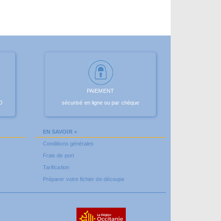
PAIEMENT
D
sécurisé en ligne ou par chèque
EN SAVOIR +
Conditions générales
Frais de port
Tarification
Préparer votre fichier de découpe