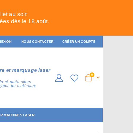
et au soir.
ées dès le 18 août.
NEXION
NOUS CONTACTER
CRÉER UN COMPTE
re et marquage laser
articles
0
Cart
s et particuliers
types de matériaux
R MACHINES LASER