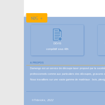
NOS +
DEVIS
compétitif sous 48h
A PROPOS
Damengo est un service de découpe laser proposé par la sociét
professionnels comme aux particuliers des découpes, gravures e
Nous travaillons sur une vaste gamme de matériaux : bois, plexigl
©Tribricks, 2022