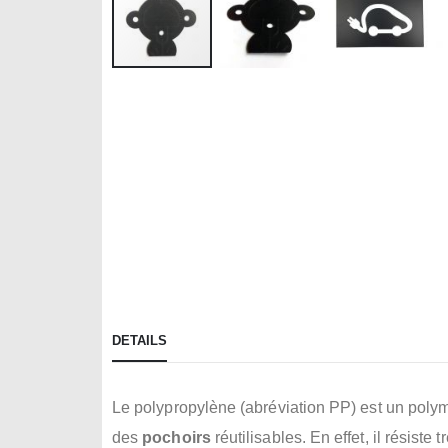
Skip
to
the
beginning
of
the
images
gallery
DETAILS
Le polypropylène (abréviation PP) est un polymè
des
pochoirs
réutilisables. En effet, il résiste