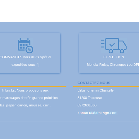
COMMANDES hors devis spécial
EXPEDITION
expédiées sous 4j
Mondial Relay, Chronopost ou DP
CONTACTEZ-NOUS
é Tribricks. Nous proposons aux
32bis, chemin Chantelle
t marquages de très grande précision.
31200 Toulouse
as, papier, carton, mousse, cuir...
0972631066