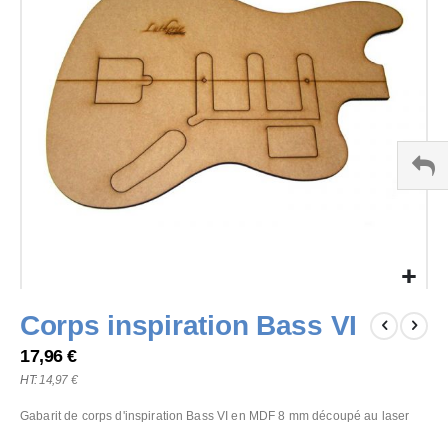
the
images
gallery
Skip
Corps inspiration Bass VI
to
the
17,96 €
beginning
14,97 €
of
the
Gabarit de corps d'inspiration Bass VI en MDF 8 mm découpé au laser
images
gallery