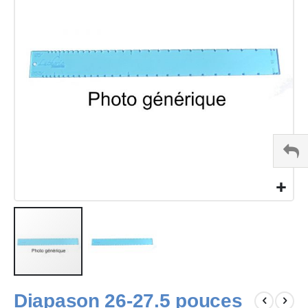
images
gallery
Skip
Diapason 26-27.5 pouces
to