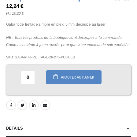
the
12,24 €
beginning
10,20 €
of
the
Gabarit de frettage simple en plexi 5 mm découpé au laser
images
gallery
NB : Tous les produits de la boutique sont découpés à la commande.
Comptez environ 4 jours ouvrés pour que votre commande soit expédiée.
SKU
GABARIT-FRETTAGE-26-275-POUCES
AJOUTER AU PANIER
DETAILS