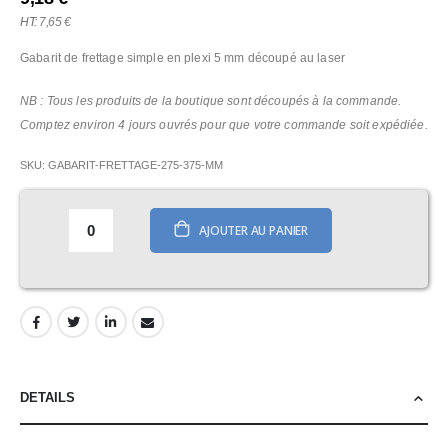
images
gallery
7,65 €
Gabarit de frettage simple en plexi 5 mm découpé au laser
NB : Tous les produits de la boutique sont découpés à la commande.
Comptez environ 4 jours ouvrés pour que votre commande soit expédiée.
SKU
GABARIT-FRETTAGE-275-375-MM
AJOUTER AU PANIER
DETAILS