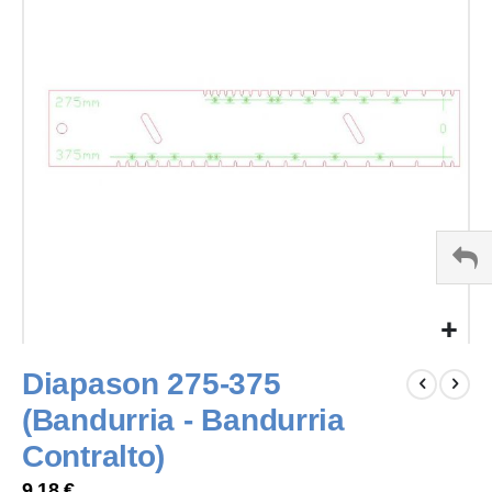
of
the
images
gallery
Skip
Diapason 275-375
to
the
(Bandurria - Bandurria
beginning
of
Contralto)
the
9,18 €