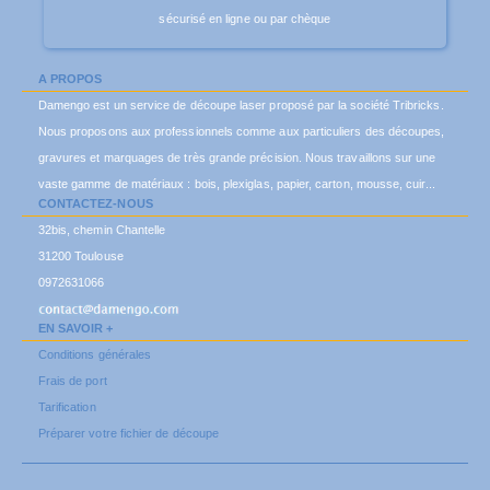
sécurisé en ligne ou par chèque
A PROPOS
Damengo est un service de découpe laser proposé par la société Tribricks.
Nous proposons aux professionnels comme aux particuliers des découpes,
gravures et marquages de très grande précision. Nous travaillons sur une
vaste gamme de matériaux : bois, plexiglas, papier, carton, mousse, cuir...
CONTACTEZ-NOUS
32bis, chemin Chantelle
31200 Toulouse
0972631066
EN SAVOIR +
Conditions générales
Frais de port
Tarification
Préparer votre fichier de découpe