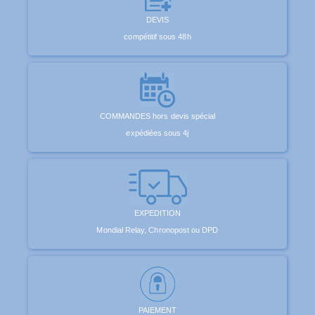
DEVIS
compétitif sous 48h
COMMANDES hors devis spécial
expédiées sous 4j
EXPEDITION
Mondial Relay, Chronopost ou DPD
PAIEMENT