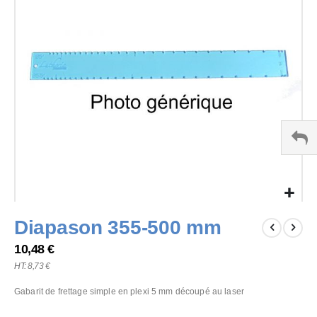
images
gallery
Skip
Diapason 355-500 mm
to
the
10,48 €
beginning
8,73 €
of
the
Gabarit de frettage simple en plexi 5 mm découpé au laser
images
gallery