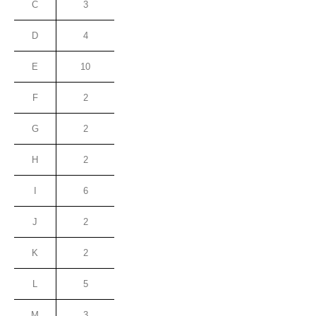
C
3
D
4
E
10
F
2
G
2
H
2
I
6
J
2
K
2
L
5
M
3