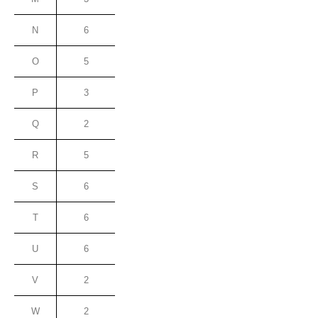
N
6
O
5
P
3
Q
2
R
5
S
6
T
6
U
6
V
2
W
2