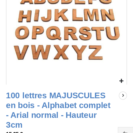
images
gallery
Skip
100 lettres MAJUSCULES
to
the
en bois - Alphabet complet
beginning
of
- Arial normal - Hauteur
the
3cm
images
gallery