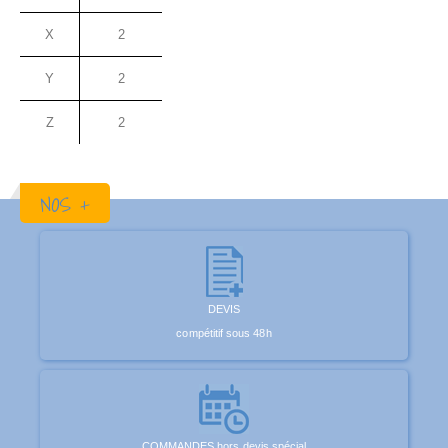
X
2
Y
2
Z
2
NOS +
DEVIS
compétitif sous 48h
COMMANDES hors devis spécial