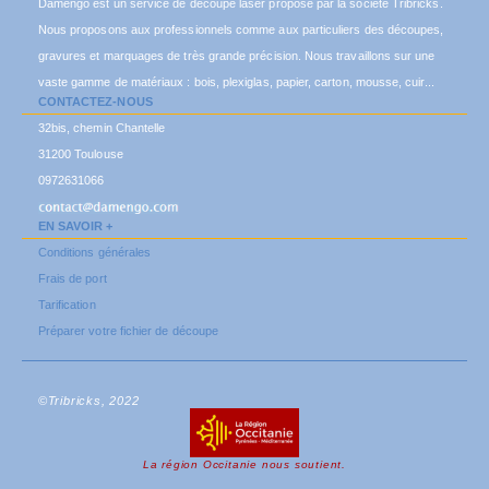
Damengo est un service de découpe laser proposé par la société Tribricks.
Nous proposons aux professionnels comme aux particuliers des découpes,
gravures et marquages de très grande précision. Nous travaillons sur une
vaste gamme de matériaux : bois, plexiglas, papier, carton, mousse, cuir...
CONTACTEZ-NOUS
32bis, chemin Chantelle
31200 Toulouse
0972631066
EN SAVOIR +
Conditions générales
Frais de port
Tarification
Préparer votre fichier de découpe
©Tribricks, 2022
La région Occitanie nous soutient.