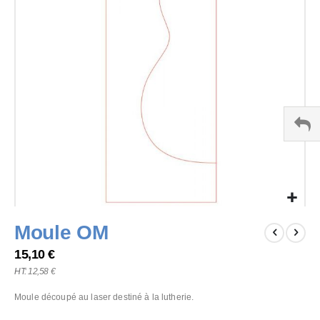
the
images
gallery
Skip
Moule OM
to
the
15,10 €
beginning
12,58 €
of
the
Moule découpé au laser destiné à la lutherie.
images
gallery